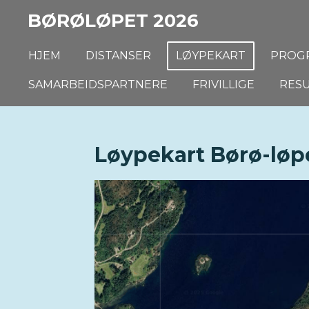
Gå
BØRØLØPET 2026
til
hovedinnhold
HJEM
DISTANSER
LØYPEKART
PROG
SAMARBEIDSPARTNERE
FRIVILLIGE
RES
Løypekart Børø-løpe