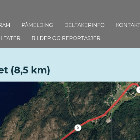
RAM
PÅMELDING
DELTAKERINFO
KONTAK
ULTATER
BILDER OG REPORTASJER
t (8,5 km)