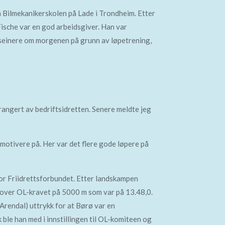
å Bilmekanikerskolen på Lade i Trondheim. Etter
Fische var en god arbeidsgiver. Han var
e seinere om morgenen på grunn av løpetrening,
rrangert av bedriftsidretten. Senere meldte jeg
g motivere på. Her var det flere gode løpere på
 for Friidrettsforbundet. Etter landskampen
r over OL-kravet på 5000 m som var på 13.48,0.
Arendal) uttrykk for at Børø var en
 ble han med i innstillingen til OL-komiteen og