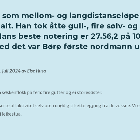
 som mellom- og langdistanseløper
lt. Han tok åtte gull-, fire sølv- o
ans beste notering er 27.56,2 på 
. Med det var Børø første nordmann 
2. juli 2024
av
Else Husa
søskenflokk på fem: fire gutter og ei storesøster.
te all aktivitet selv uten unødig tilrettelegging fra de voksne. Vi e
leikestua.