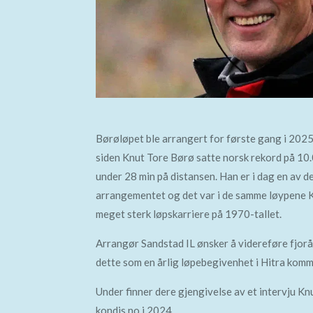
Børøløpet ble arrangert for første gang i 2025 
siden Knut Tore Børø satte norsk rekord på 10
under 28 min på distansen. Han er i dag en av 
arrangementet og det var i de samme løypene K
meget sterk løpskarriere på 1970-tallet.
Arrangør Sandstad IL ønsker å videreføre fjo
dette som en årlig løpebegivenhet i Hitra kom
Under finner dere gjengivelse av et intervju K
kondis.no i 2024.