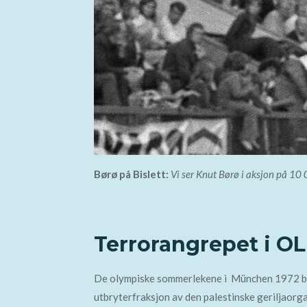
Børø på Bislett:
Vi ser Knut Børø i aksjon på 10
Terrorangrepet i O
De olympiske sommerlekene i München 1972 ble 
utbryterfraksjon av den palestinske geriljaorga