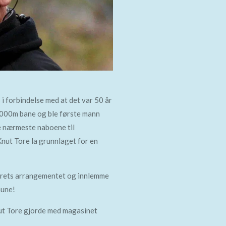
i forbindelse med at det var 50 år
.000m bane og ble første mann
de nærmeste naboene til
nut Tore la grunnlaget for en
rårets arrangementet og innlemme
mune!
nut Tore gjorde med magasinet