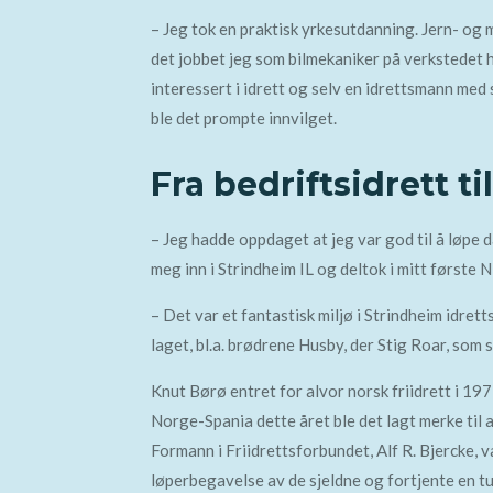
– Jeg tok en praktisk yrkesutdanning. Jern- og 
det jobbet jeg som bilmekaniker på verkstedet h
interessert i idrett og selv en idrettsmann me
ble det prompte innvilget.
Fra bedriftsidrett ti
– Jeg hadde oppdaget at jeg var god til å løpe d
meg inn i Strindheim IL og deltok i mitt første 
– Det var et fantastisk miljø i Strindheim idret
laget, bl.a. brødrene Husby, der Stig Roar, som
Knut Børø entret for alvor norsk friidrett i 19
Norge-Spania dette året ble det lagt merke til
Formann i Friidrettsforbundet, Alf R. Bjercke, 
løperbegavelse av de sjeldne og fortjente en tur