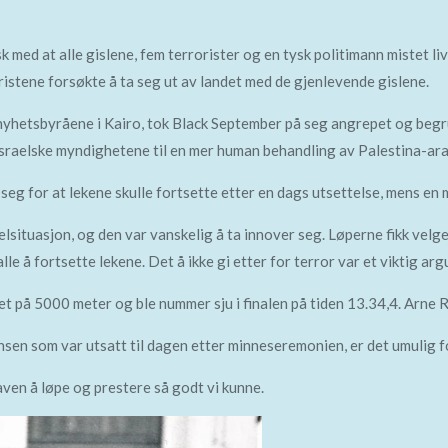
k med at alle gislene, fem terrorister og en tysk politimann mistet l
ristene forsøkte å ta seg ut av landet med de gjenlevende gislene.
 nyhetsbyråene i Kairo, tok Black September på seg angrepet og begru
e israelske myndighetene til en mer human behandling av Palestina-a
eg for at lekene skulle fortsette etter en dags utsettelse, mens en 
elsituasjon, og den var vanskelig å ta innover seg. Løperne fikk velge 
lle å fortsette lekene. Det å ikke gi etter for terror var et viktig a
tet på 5000 meter og ble nummer sju i finalen på tiden 13.34,4. Arne 
en som var utsatt til dagen etter minneseremonien, er det umulig fo
ven å løpe og prestere så godt vi kunne.