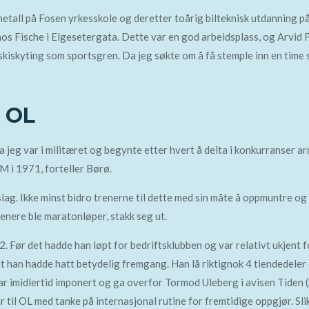
metall på Fosen yrkesskole og deretter toårig bilteknisk utdanning p
os Fische i Elgesetergata. Dette var en god arbeidsplass, og Arvid 
d skiskyting som sportsgren. Da jeg søkte om å få stemple inn en tim
l OL
a jeg var i militæret og begynte etter hvert å delta i konkurranser a
NM i 1971, forteller Børø.
tslag. Ikke minst bidro trenerne til dette med sin måte å oppmuntre o
 senere ble maratonløper, stakk seg ut.
72. Før det hadde han løpt for bedriftsklubben og var relativt ukjent
 at han hadde hatt betydelig fremgang. Han lå riktignok 4 tiendedele
var imidlertid imponert og ga overfor Tormod Uleberg i avisen Tiden (
 til OL med tanke på internasjonal rutine for fremtidige oppgjør. Slik