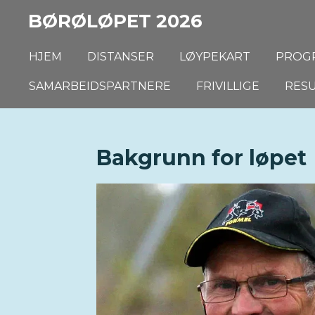
Gå
BØRØLØPET 2026
til
hovedinnhold
HJEM
DISTANSER
LØYPEKART
PROG
SAMARBEIDSPARTNERE
FRIVILLIGE
RES
Bakgrunn for løpet