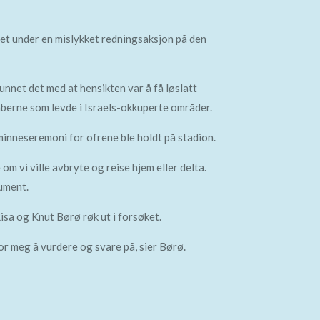
ivet under en mislykket redningsaksjon på den
nnet det med at hensikten var å få løslatt
raberne som levde i Israels-okkuperte områder.
minneseremoni for ofrene ble holdt på stadion.
om vi ville avbryte og reise hjem eller delta.
rgument.
Risa og Knut Børø røk ut i forsøket.
r meg å vurdere og svare på, sier Børø.