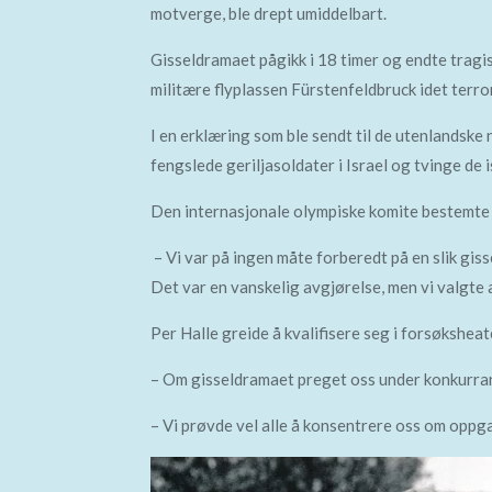
motverge, ble drept umiddelbart.
Gisseldramaet pågikk i 18 timer og endte tragis
militære flyplassen Fürstenfeldbruck idet terro
I en erklæring som ble sendt til de utenlandske
fengslede geriljasoldater i Israel og tvinge d
Den internasjonale olympiske komite bestemte s
– Vi var på ingen måte forberedt på en slik giss
Det var en vanskelig avgjørelse, men vi valgte a
Per Halle greide å kvalifisere seg i forsøkshea
– Om gisseldramaet preget oss under konkurrans
– Vi prøvde vel alle å konsentrere oss om oppga